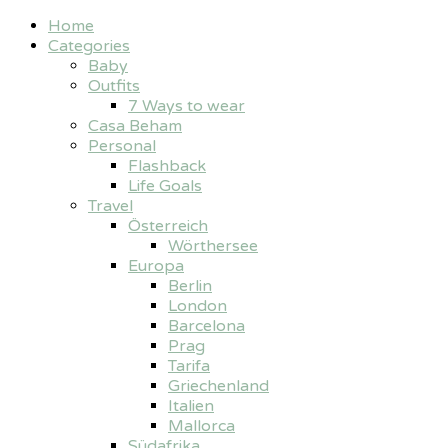
Home
Categories
Baby
Outfits
7 Ways to wear
Casa Beham
Personal
Flashback
Life Goals
Travel
Österreich
Wörthersee
Europa
Berlin
London
Barcelona
Prag
Tarifa
Griechenland
Italien
Mallorca
Südafrika