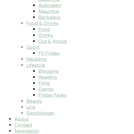
Australien
Mauritius
Barbados
Food & Drinks
Food
Drinks
Out & About
Sport
Fit Friday
Wedding
Lifestyle
Blogging
Reading
Films
Events
Friday Faves
Beauty
Linz
Gastblogger
About
Contact
Newsletter