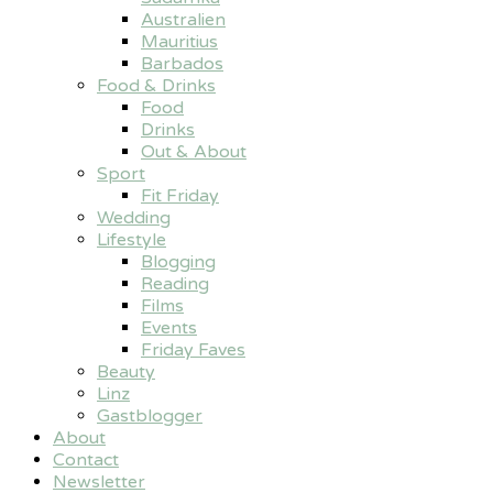
Australien
Mauritius
Barbados
Food & Drinks
Food
Drinks
Out & About
Sport
Fit Friday
Wedding
Lifestyle
Blogging
Reading
Films
Events
Friday Faves
Beauty
Linz
Gastblogger
About
Contact
Newsletter