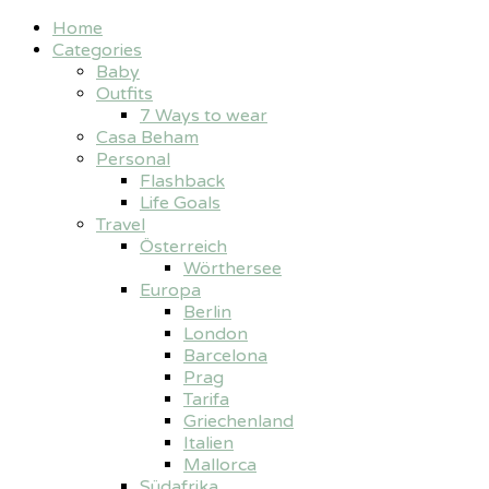
Home
Categories
Baby
Outfits
7 Ways to wear
Casa Beham
Personal
Flashback
Life Goals
Travel
Österreich
Wörthersee
Europa
Berlin
London
Barcelona
Prag
Tarifa
Griechenland
Italien
Mallorca
Südafrika