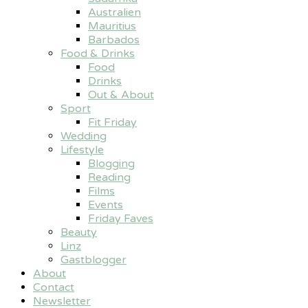
Australien
Mauritius
Barbados
Food & Drinks
Food
Drinks
Out & About
Sport
Fit Friday
Wedding
Lifestyle
Blogging
Reading
Films
Events
Friday Faves
Beauty
Linz
Gastblogger
About
Contact
Newsletter