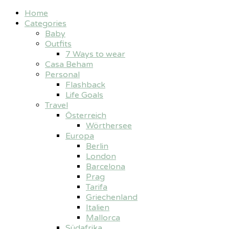
Home
Categories
Baby
Outfits
7 Ways to wear
Casa Beham
Personal
Flashback
Life Goals
Travel
Österreich
Wörthersee
Europa
Berlin
London
Barcelona
Prag
Tarifa
Griechenland
Italien
Mallorca
Südafrika