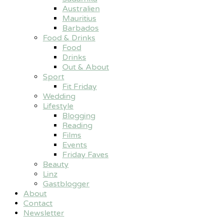
Australien
Mauritius
Barbados
Food & Drinks
Food
Drinks
Out & About
Sport
Fit Friday
Wedding
Lifestyle
Blogging
Reading
Films
Events
Friday Faves
Beauty
Linz
Gastblogger
About
Contact
Newsletter