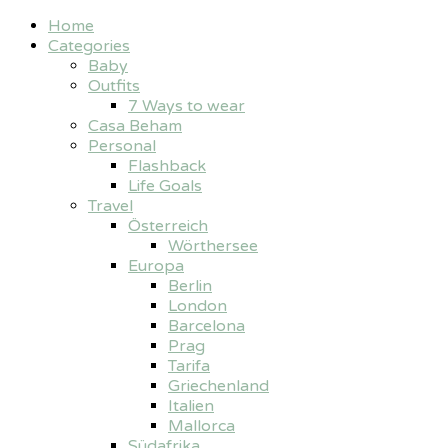
Home
Categories
Baby
Outfits
7 Ways to wear
Casa Beham
Personal
Flashback
Life Goals
Travel
Österreich
Wörthersee
Europa
Berlin
London
Barcelona
Prag
Tarifa
Griechenland
Italien
Mallorca
Südafrika