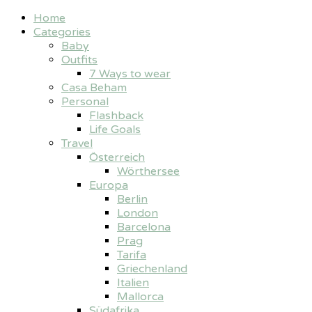
Home
Categories
Baby
Outfits
7 Ways to wear
Casa Beham
Personal
Flashback
Life Goals
Travel
Österreich
Wörthersee
Europa
Berlin
London
Barcelona
Prag
Tarifa
Griechenland
Italien
Mallorca
Südafrika