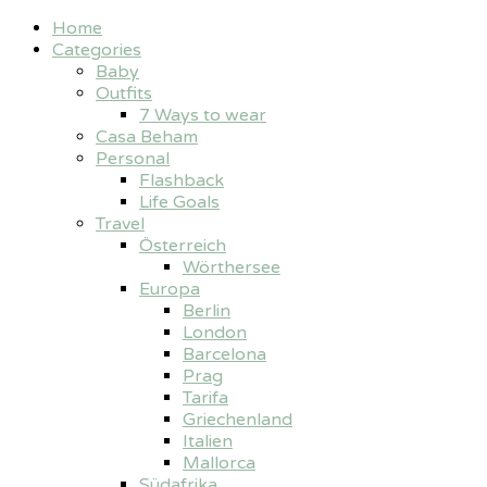
Home
Categories
Baby
Outfits
7 Ways to wear
Casa Beham
Personal
Flashback
Life Goals
Travel
Österreich
Wörthersee
Europa
Berlin
London
Barcelona
Prag
Tarifa
Griechenland
Italien
Mallorca
Südafrika