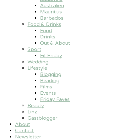
Australien
Mauritius
Barbados
Food & Drinks
Food
Drinks
Out & About
Sport
Fit Friday
Wedding
Lifestyle
Blogging
Reading
Films
Events
Friday Faves
Beauty
Linz
Gastblogger
About
Contact
Newsletter