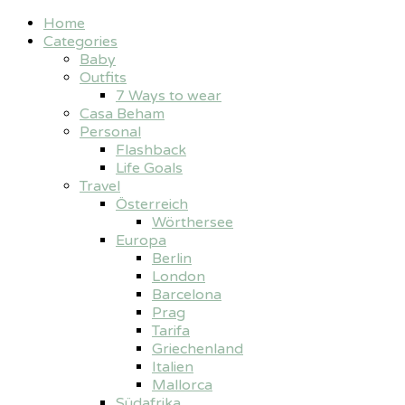
Home
Categories
Baby
Outfits
7 Ways to wear
Casa Beham
Personal
Flashback
Life Goals
Travel
Österreich
Wörthersee
Europa
Berlin
London
Barcelona
Prag
Tarifa
Griechenland
Italien
Mallorca
Südafrika