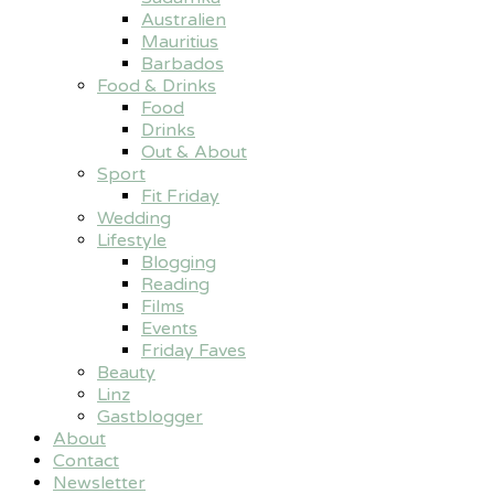
Australien
Mauritius
Barbados
Food & Drinks
Food
Drinks
Out & About
Sport
Fit Friday
Wedding
Lifestyle
Blogging
Reading
Films
Events
Friday Faves
Beauty
Linz
Gastblogger
About
Contact
Newsletter