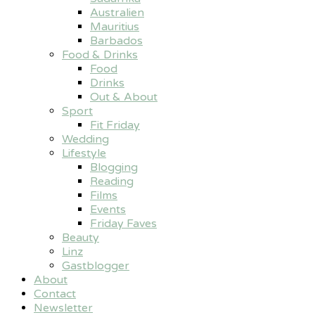
Australien
Mauritius
Barbados
Food & Drinks
Food
Drinks
Out & About
Sport
Fit Friday
Wedding
Lifestyle
Blogging
Reading
Films
Events
Friday Faves
Beauty
Linz
Gastblogger
About
Contact
Newsletter