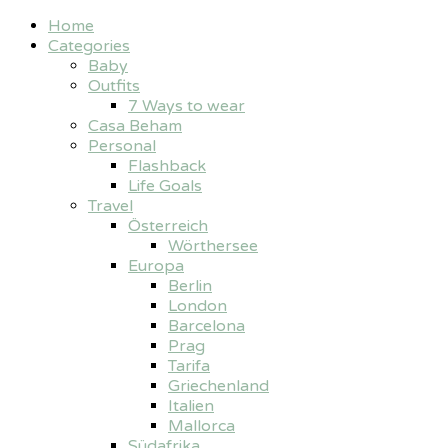
Home
Categories
Baby
Outfits
7 Ways to wear
Casa Beham
Personal
Flashback
Life Goals
Travel
Österreich
Wörthersee
Europa
Berlin
London
Barcelona
Prag
Tarifa
Griechenland
Italien
Mallorca
Südafrika