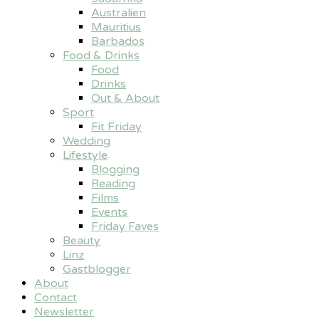
Australien
Mauritius
Barbados
Food & Drinks
Food
Drinks
Out & About
Sport
Fit Friday
Wedding
Lifestyle
Blogging
Reading
Films
Events
Friday Faves
Beauty
Linz
Gastblogger
About
Contact
Newsletter