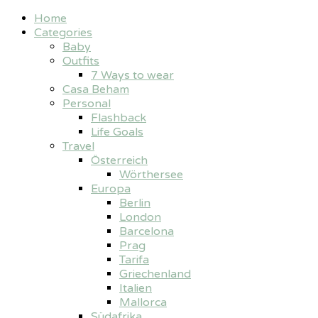
Home
Categories
Baby
Outfits
7 Ways to wear
Casa Beham
Personal
Flashback
Life Goals
Travel
Österreich
Wörthersee
Europa
Berlin
London
Barcelona
Prag
Tarifa
Griechenland
Italien
Mallorca
Südafrika