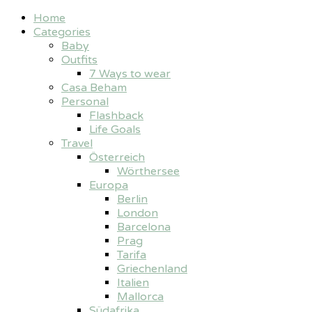
Home
Categories
Baby
Outfits
7 Ways to wear
Casa Beham
Personal
Flashback
Life Goals
Travel
Österreich
Wörthersee
Europa
Berlin
London
Barcelona
Prag
Tarifa
Griechenland
Italien
Mallorca
Südafrika