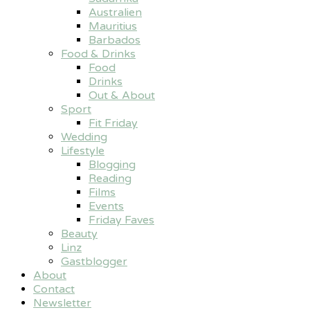
Australien
Mauritius
Barbados
Food & Drinks
Food
Drinks
Out & About
Sport
Fit Friday
Wedding
Lifestyle
Blogging
Reading
Films
Events
Friday Faves
Beauty
Linz
Gastblogger
About
Contact
Newsletter