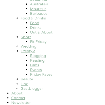
Australien
Mauritius
Barbados
Food & Drinks
Food
Drinks
Out & About
Sport
Fit Friday
Wedding
Lifestyle
Blogging
Reading
Films
Events
Friday Faves
Beauty
Linz
Gastblogger
About
Contact
Newsletter