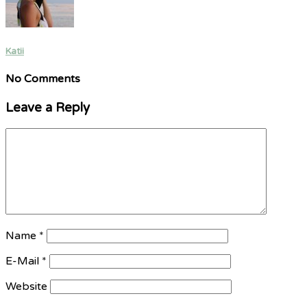
Katii
No Comments
Leave a Reply
Name
*
E-Mail
*
Website