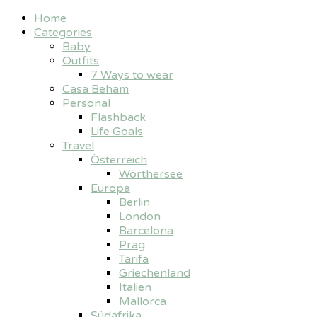
Home
Categories
Baby
Outfits
7 Ways to wear
Casa Beham
Personal
Flashback
Life Goals
Travel
Österreich
Wörthersee
Europa
Berlin
London
Barcelona
Prag
Tarifa
Griechenland
Italien
Mallorca
Südafrika