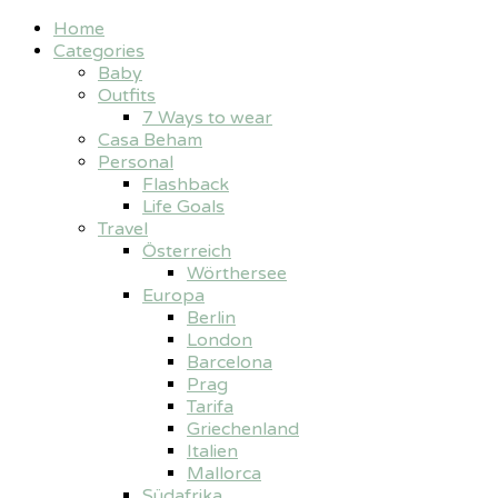
Home
Categories
Baby
Outfits
7 Ways to wear
Casa Beham
Personal
Flashback
Life Goals
Travel
Österreich
Wörthersee
Europa
Berlin
London
Barcelona
Prag
Tarifa
Griechenland
Italien
Mallorca
Südafrika