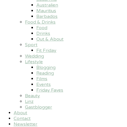
Australien
Mauritius
Barbados
Food & Drinks
Food
Drinks
Out & About
Sport
Fit Friday
Wedding
Lifestyle
Blogging
Reading
Films
Events
Friday Faves
Beauty
Linz
Gastblogger
About
Contact
Newsletter