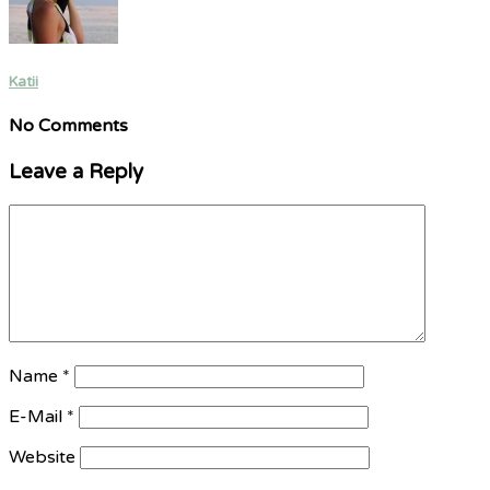
Katii
No Comments
Leave a Reply
Name
*
E-Mail
*
Website