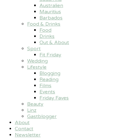
Australien
Mauritius
Barbados
Food & Drinks
Food
Drinks
Out & About
Sport
Fit Friday
Wedding
Lifestyle
Blogging
Reading
Films
Events
Friday Faves
Beauty
Linz
Gastblogger
About
Contact
Newsletter