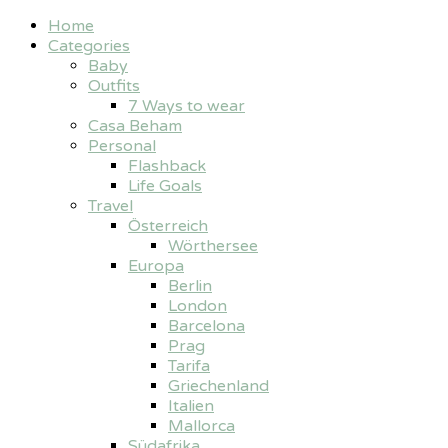
Home
Categories
Baby
Outfits
7 Ways to wear
Casa Beham
Personal
Flashback
Life Goals
Travel
Österreich
Wörthersee
Europa
Berlin
London
Barcelona
Prag
Tarifa
Griechenland
Italien
Mallorca
Südafrika