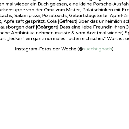
ten mal wieder ein Buch gelesen, eine kleine Porsche-Ausfa
Gurkensuppe von der Oma vom Mister, Palatschinken mit Er
achs, Salamipizza, Pizzatoasts, Geburtstagstorte, Apfel-Zi
 Apfelsaft gespritzt, Cola
|Gefreut|
über das unheimlich sc
e ausborgen darf
|Geärgert|
Dass eine liebe Freundin ihren 3
 Woche Antibiotika nehmen musste & vom Arzt (mal wieder) 
rt „lecker“ ein ganz normales „österreichisches“ Wort ist
Instagram-Fotos der Woche (@
suechtignach
):