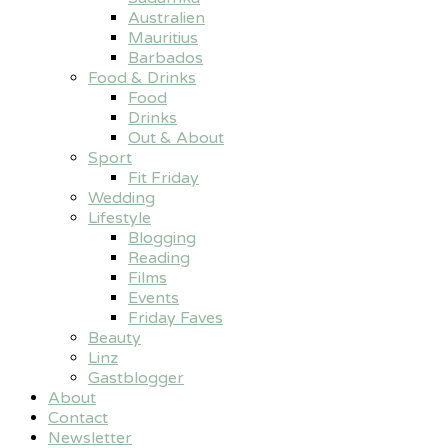
Australien
Mauritius
Barbados
Food & Drinks
Food
Drinks
Out & About
Sport
Fit Friday
Wedding
Lifestyle
Blogging
Reading
Films
Events
Friday Faves
Beauty
Linz
Gastblogger
About
Contact
Newsletter