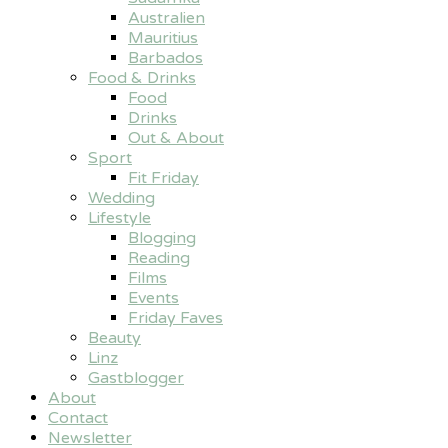
Australien
Mauritius
Barbados
Food & Drinks
Food
Drinks
Out & About
Sport
Fit Friday
Wedding
Lifestyle
Blogging
Reading
Films
Events
Friday Faves
Beauty
Linz
Gastblogger
About
Contact
Newsletter