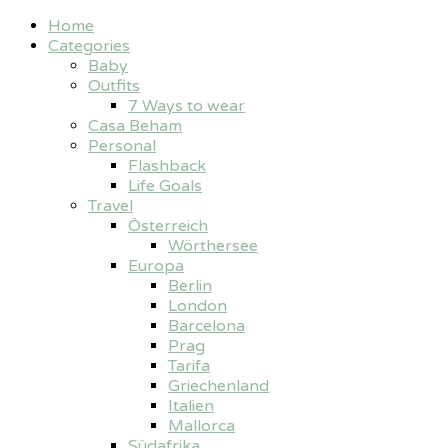
Home
Categories
Baby
Outfits
7 Ways to wear
Casa Beham
Personal
Flashback
Life Goals
Travel
Österreich
Wörthersee
Europa
Berlin
London
Barcelona
Prag
Tarifa
Griechenland
Italien
Mallorca
Südafrika