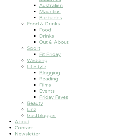
Australien
Mauritius
Barbados
Food & Drinks
Food
Drinks
Out & About
Sport
Fit Friday
Wedding
Lifestyle
Blogging
Reading
Films
Events
Friday Faves
Beauty
Linz
Gastblogger
About
Contact
Newsletter