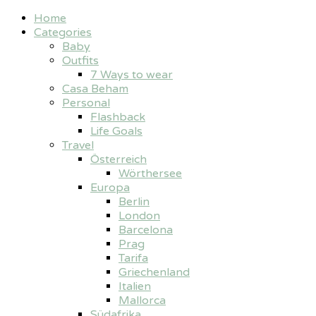
Home
Categories
Baby
Outfits
7 Ways to wear
Casa Beham
Personal
Flashback
Life Goals
Travel
Österreich
Wörthersee
Europa
Berlin
London
Barcelona
Prag
Tarifa
Griechenland
Italien
Mallorca
Südafrika