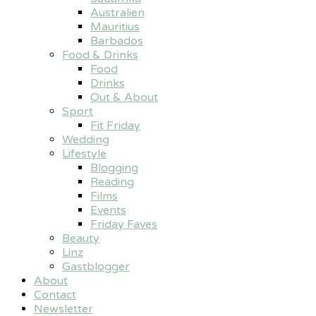
Australien
Mauritius
Barbados
Food & Drinks
Food
Drinks
Out & About
Sport
Fit Friday
Wedding
Lifestyle
Blogging
Reading
Films
Events
Friday Faves
Beauty
Linz
Gastblogger
About
Contact
Newsletter