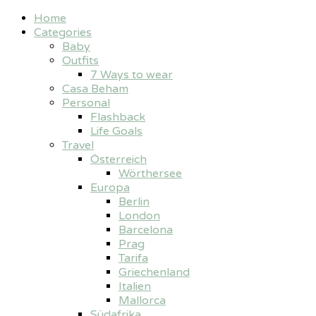
Home
Categories
Baby
Outfits
7 Ways to wear
Casa Beham
Personal
Flashback
Life Goals
Travel
Österreich
Wörthersee
Europa
Berlin
London
Barcelona
Prag
Tarifa
Griechenland
Italien
Mallorca
Südafrika