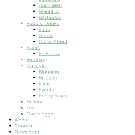
Australien
Mauritius
Barbados
Food & Drinks
Food
Drinks
Out & About
Sport
Fit Friday
Wedding
Lifestyle
Blogging
Reading
Films
Events
Friday Faves
Beauty
Linz
Gastblogger
About
Contact
Newsletter