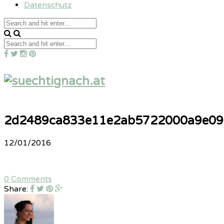
Datenschutz
2d2489ca833e11e2ab5722000a9e09
12/01/2016
0 Comments
Share: