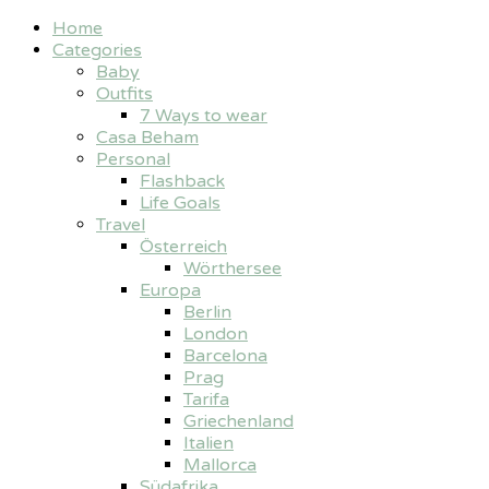
Home
Categories
Baby
Outfits
7 Ways to wear
Casa Beham
Personal
Flashback
Life Goals
Travel
Österreich
Wörthersee
Europa
Berlin
London
Barcelona
Prag
Tarifa
Griechenland
Italien
Mallorca
Südafrika