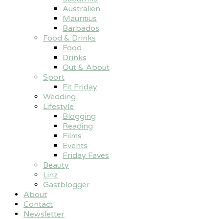
Australien
Mauritius
Barbados
Food & Drinks
Food
Drinks
Out & About
Sport
Fit Friday
Wedding
Lifestyle
Blogging
Reading
Films
Events
Friday Faves
Beauty
Linz
Gastblogger
About
Contact
Newsletter