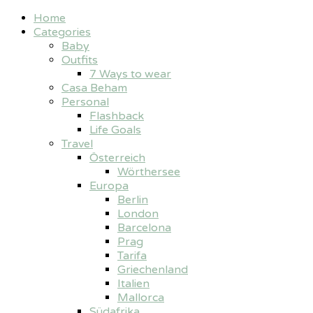
Home
Categories
Baby
Outfits
7 Ways to wear
Casa Beham
Personal
Flashback
Life Goals
Travel
Österreich
Wörthersee
Europa
Berlin
London
Barcelona
Prag
Tarifa
Griechenland
Italien
Mallorca
Südafrika