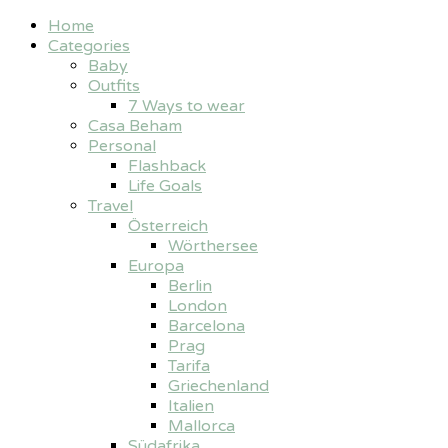
Home
Categories
Baby
Outfits
7 Ways to wear
Casa Beham
Personal
Flashback
Life Goals
Travel
Österreich
Wörthersee
Europa
Berlin
London
Barcelona
Prag
Tarifa
Griechenland
Italien
Mallorca
Südafrika