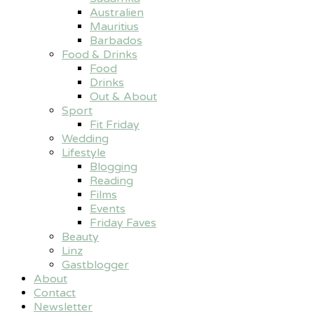
Australien
Mauritius
Barbados
Food & Drinks
Food
Drinks
Out & About
Sport
Fit Friday
Wedding
Lifestyle
Blogging
Reading
Films
Events
Friday Faves
Beauty
Linz
Gastblogger
About
Contact
Newsletter