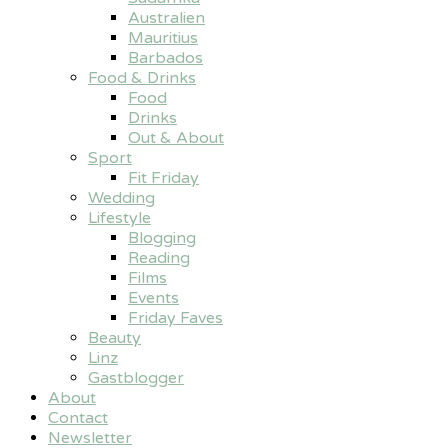
Australien
Mauritius
Barbados
Food & Drinks
Food
Drinks
Out & About
Sport
Fit Friday
Wedding
Lifestyle
Blogging
Reading
Films
Events
Friday Faves
Beauty
Linz
Gastblogger
About
Contact
Newsletter