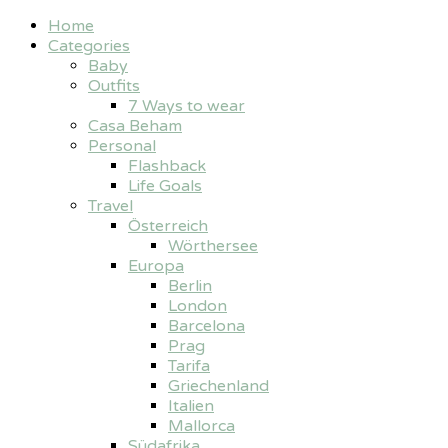
Home
Categories
Baby
Outfits
7 Ways to wear
Casa Beham
Personal
Flashback
Life Goals
Travel
Österreich
Wörthersee
Europa
Berlin
London
Barcelona
Prag
Tarifa
Griechenland
Italien
Mallorca
Südafrika