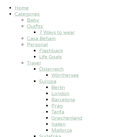
Home
Categories
Baby
Outfits
7 Ways to wear
Casa Beham
Personal
Flashback
Life Goals
Travel
Österreich
Wörthersee
Europa
Berlin
London
Barcelona
Prag
Tarifa
Griechenland
Italien
Mallorca
Südafrika