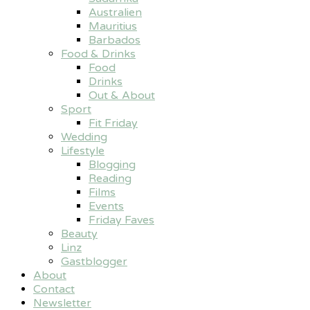
Australien
Mauritius
Barbados
Food & Drinks
Food
Drinks
Out & About
Sport
Fit Friday
Wedding
Lifestyle
Blogging
Reading
Films
Events
Friday Faves
Beauty
Linz
Gastblogger
About
Contact
Newsletter