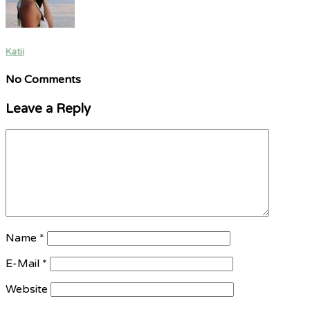
Katii
No Comments
Leave a Reply
Name
*
E-Mail
*
Website