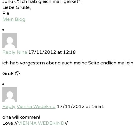
Juhu 🙂 Ich hab gleich mal "geliket" !
Liebe Grüße,
Pia
Mein Blog
Reply
Nina
17/11/2012 at 12:18
ich hab vorgestern abend auch meine Seite endlich mal eing
Gruß 🙂
Reply
Vienna Wedekind
17/11/2012 at 16:51
oha willkommen!
Love //
VIENNA WEDEKIND
//