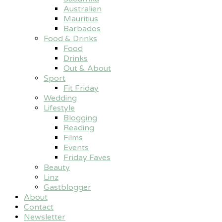
Australien
Mauritius
Barbados
Food & Drinks
Food
Drinks
Out & About
Sport
Fit Friday
Wedding
Lifestyle
Blogging
Reading
Films
Events
Friday Faves
Beauty
Linz
Gastblogger
About
Contact
Newsletter