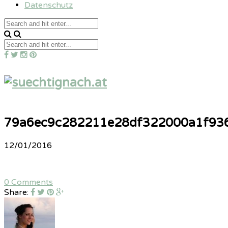
Datenschutz
79a6ec9c282211e28df322000a1f93
12/01/2016
0 Comments
Share: