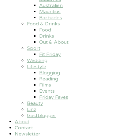
Australien
Mauritius
Barbados
Food & Drinks
Food
Drinks
Out & About
Sport
Fit Friday
Wedding
Lifestyle
Blogging
Reading
Films
Events
Friday Faves
Beauty
Linz
Gastblogger
About
Contact
Newsletter