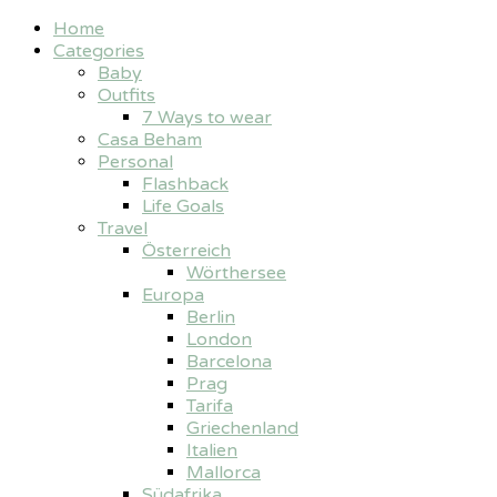
Home
Categories
Baby
Outfits
7 Ways to wear
Casa Beham
Personal
Flashback
Life Goals
Travel
Österreich
Wörthersee
Europa
Berlin
London
Barcelona
Prag
Tarifa
Griechenland
Italien
Mallorca
Südafrika