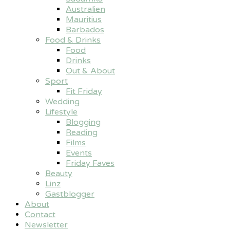
Australien
Mauritius
Barbados
Food & Drinks
Food
Drinks
Out & About
Sport
Fit Friday
Wedding
Lifestyle
Blogging
Reading
Films
Events
Friday Faves
Beauty
Linz
Gastblogger
About
Contact
Newsletter