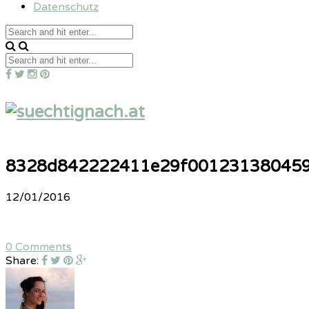
Datenschutz
8328d842222411e29f00123138045
12/01/2016
0 Comments
Share: