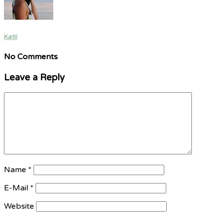
Katii
No Comments
Leave a Reply
Name
*
E-Mail
*
Website