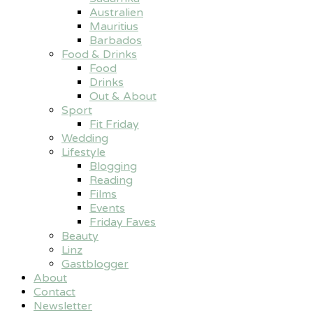
Australien
Mauritius
Barbados
Food & Drinks
Food
Drinks
Out & About
Sport
Fit Friday
Wedding
Lifestyle
Blogging
Reading
Films
Events
Friday Faves
Beauty
Linz
Gastblogger
About
Contact
Newsletter