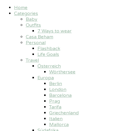
Home
Categories
Baby
Outfits
7 Ways to wear
Casa Beham
Personal
Flashback
Life Goals
Travel
Österreich
Wörthersee
Europa
Berlin
London
Barcelona
Prag
Tarifa
Griechenland
Italien
Mallorca
Südafrika