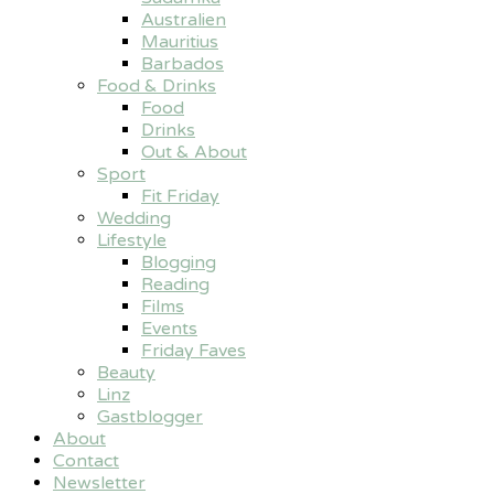
Australien
Mauritius
Barbados
Food & Drinks
Food
Drinks
Out & About
Sport
Fit Friday
Wedding
Lifestyle
Blogging
Reading
Films
Events
Friday Faves
Beauty
Linz
Gastblogger
About
Contact
Newsletter