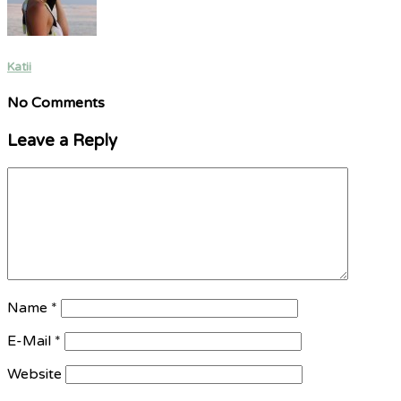
Katii
No Comments
Leave a Reply
Name
*
E-Mail
*
Website