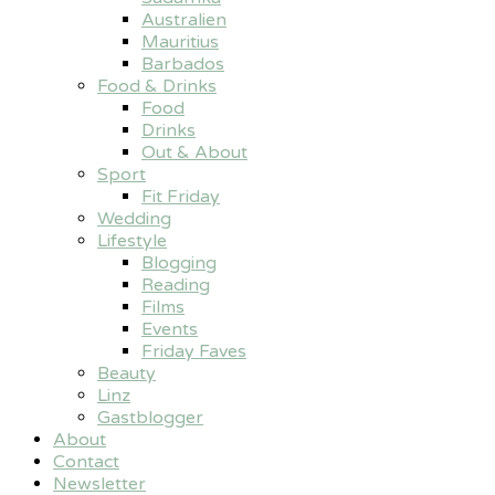
Australien
Mauritius
Barbados
Food & Drinks
Food
Drinks
Out & About
Sport
Fit Friday
Wedding
Lifestyle
Blogging
Reading
Films
Events
Friday Faves
Beauty
Linz
Gastblogger
About
Contact
Newsletter