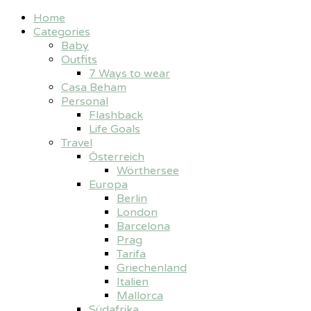
Home
Categories
Baby
Outfits
7 Ways to wear
Casa Beham
Personal
Flashback
Life Goals
Travel
Österreich
Wörthersee
Europa
Berlin
London
Barcelona
Prag
Tarifa
Griechenland
Italien
Mallorca
Südafrika