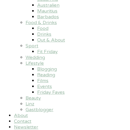
Australien
Mauritius
Barbados
Food & Drinks
Food
Drinks
Out & About
Sport
Fit Friday
Wedding
Lifestyle
Blogging
Reading
Films
Events
Friday Faves
Beauty
Linz
Gastblogger
About
Contact
Newsletter