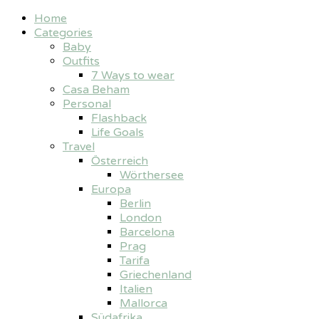
Home
Categories
Baby
Outfits
7 Ways to wear
Casa Beham
Personal
Flashback
Life Goals
Travel
Österreich
Wörthersee
Europa
Berlin
London
Barcelona
Prag
Tarifa
Griechenland
Italien
Mallorca
Südafrika