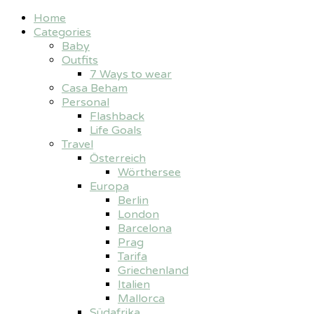
Home
Categories
Baby
Outfits
7 Ways to wear
Casa Beham
Personal
Flashback
Life Goals
Travel
Österreich
Wörthersee
Europa
Berlin
London
Barcelona
Prag
Tarifa
Griechenland
Italien
Mallorca
Südafrika