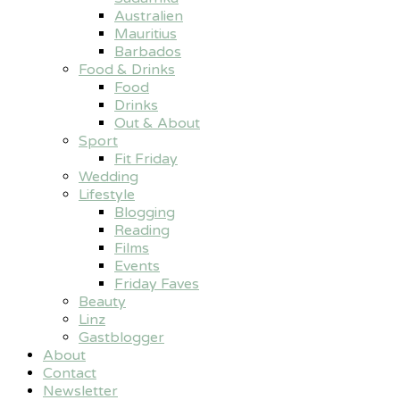
Australien
Mauritius
Barbados
Food & Drinks
Food
Drinks
Out & About
Sport
Fit Friday
Wedding
Lifestyle
Blogging
Reading
Films
Events
Friday Faves
Beauty
Linz
Gastblogger
About
Contact
Newsletter