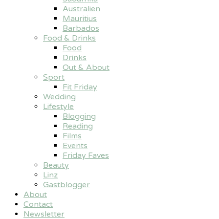
Australien
Mauritius
Barbados
Food & Drinks
Food
Drinks
Out & About
Sport
Fit Friday
Wedding
Lifestyle
Blogging
Reading
Films
Events
Friday Faves
Beauty
Linz
Gastblogger
About
Contact
Newsletter