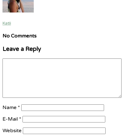
Katii
No Comments
Leave a Reply
Name
*
E-Mail
*
Website