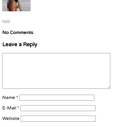
Katii
No Comments
Leave a Reply
Name
*
E-Mail
*
Website