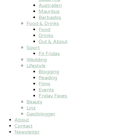
Australien
Mauritius
Barbados
Food & Drinks
Food
Drinks
Out & About
Sport
Fit Friday
Wedding
Lifestyle
Blogging
Reading
Films
Events
Friday Faves
Beauty
Linz
Gastblogger
About
Contact
Newsletter