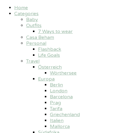
Home
Categories
Baby
Outfits
7 Ways to wear
Casa Beham
Personal
Flashback
Life Goals
Travel
Österreich
Wörthersee
Europa
Berlin
London
Barcelona
Prag
Tarifa
Griechenland
Italien
Mallorca
Südafrika