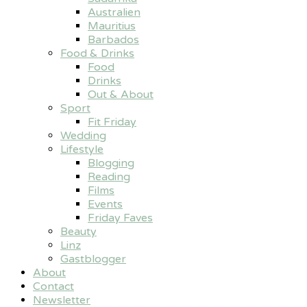
Australien
Mauritius
Barbados
Food & Drinks
Food
Drinks
Out & About
Sport
Fit Friday
Wedding
Lifestyle
Blogging
Reading
Films
Events
Friday Faves
Beauty
Linz
Gastblogger
About
Contact
Newsletter