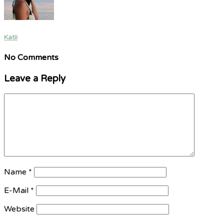
Katii
No Comments
Leave a Reply
Name
*
E-Mail
*
Website