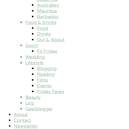
Australien
Mauritius
Barbados
Food & Drinks
Food
Drinks
Out & About
Sport
Fit Friday
Wedding
Lifestyle
Blogging
Reading
Films
Events
Friday Faves
Beauty
Linz
Gastblogger
About
Contact
Newsletter