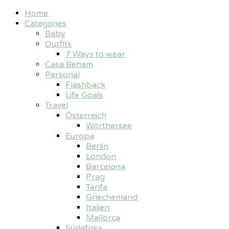
Home
Categories
Baby
Outfits
7 Ways to wear
Casa Beham
Personal
Flashback
Life Goals
Travel
Österreich
Wörthersee
Europa
Berlin
London
Barcelona
Prag
Tarifa
Griechenland
Italien
Mallorca
Südafrika