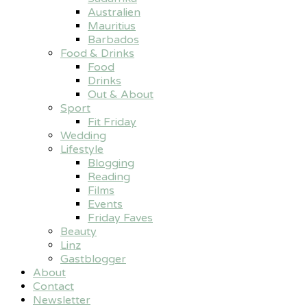
Australien
Mauritius
Barbados
Food & Drinks
Food
Drinks
Out & About
Sport
Fit Friday
Wedding
Lifestyle
Blogging
Reading
Films
Events
Friday Faves
Beauty
Linz
Gastblogger
About
Contact
Newsletter