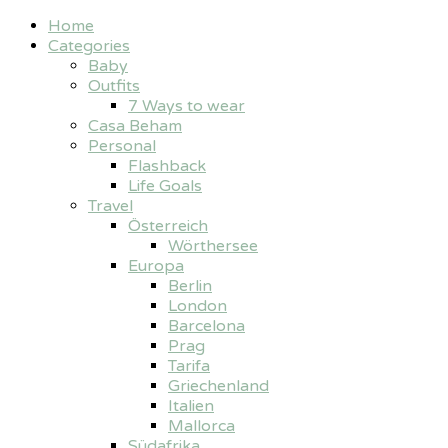
Home
Categories
Baby
Outfits
7 Ways to wear
Casa Beham
Personal
Flashback
Life Goals
Travel
Österreich
Wörthersee
Europa
Berlin
London
Barcelona
Prag
Tarifa
Griechenland
Italien
Mallorca
Südafrika