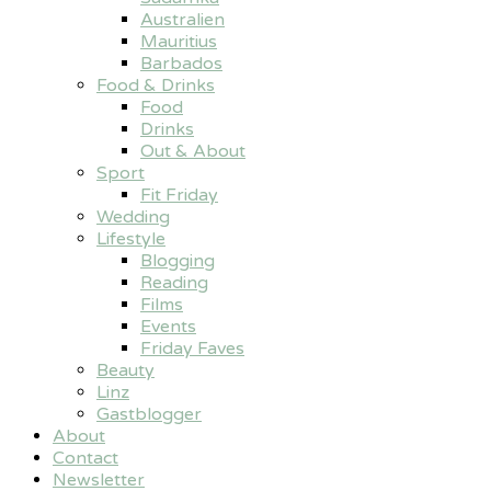
Australien
Mauritius
Barbados
Food & Drinks
Food
Drinks
Out & About
Sport
Fit Friday
Wedding
Lifestyle
Blogging
Reading
Films
Events
Friday Faves
Beauty
Linz
Gastblogger
About
Contact
Newsletter