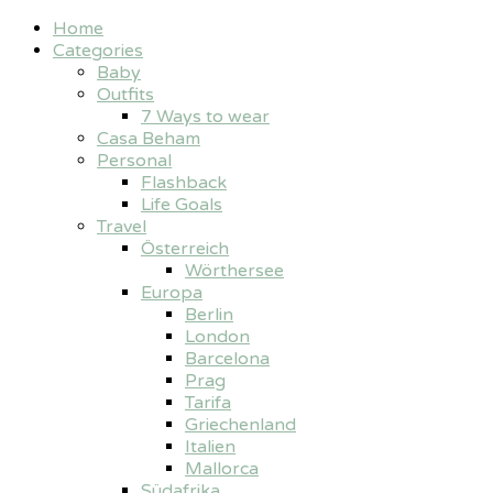
Home
Categories
Baby
Outfits
7 Ways to wear
Casa Beham
Personal
Flashback
Life Goals
Travel
Österreich
Wörthersee
Europa
Berlin
London
Barcelona
Prag
Tarifa
Griechenland
Italien
Mallorca
Südafrika