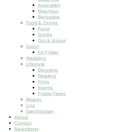
Australien
Mauritius
Barbados
Food & Drinks
Food
Drinks
Out & About
Sport
Fit Friday
Wedding
Lifestyle
Blogging
Reading
Films
Events
Friday Faves
Beauty
Linz
Gastblogger
About
Contact
Newsletter