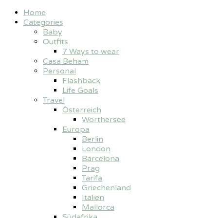
Home
Categories
Baby
Outfits
7 Ways to wear
Casa Beham
Personal
Flashback
Life Goals
Travel
Österreich
Wörthersee
Europa
Berlin
London
Barcelona
Prag
Tarifa
Griechenland
Italien
Mallorca
Südafrika