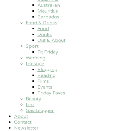
Australien
Mauritius
Barbados
Food & Drinks
Food
Drinks
Out & About
Sport
Fit Friday
Wedding
Lifestyle
Blogging
Reading
Films
Events
Friday Faves
Beauty
Linz
Gastblogger
About
Contact
Newsletter