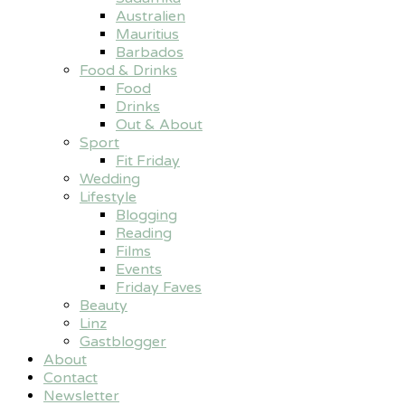
Australien
Mauritius
Barbados
Food & Drinks
Food
Drinks
Out & About
Sport
Fit Friday
Wedding
Lifestyle
Blogging
Reading
Films
Events
Friday Faves
Beauty
Linz
Gastblogger
About
Contact
Newsletter