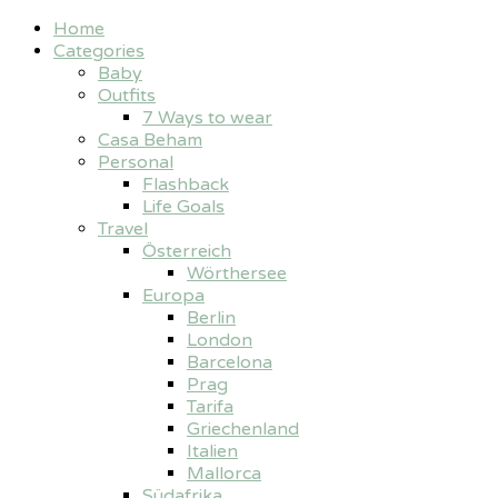
Home
Categories
Baby
Outfits
7 Ways to wear
Casa Beham
Personal
Flashback
Life Goals
Travel
Österreich
Wörthersee
Europa
Berlin
London
Barcelona
Prag
Tarifa
Griechenland
Italien
Mallorca
Südafrika