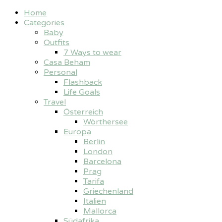
Home
Categories
Baby
Outfits
7 Ways to wear
Casa Beham
Personal
Flashback
Life Goals
Travel
Österreich
Wörthersee
Europa
Berlin
London
Barcelona
Prag
Tarifa
Griechenland
Italien
Mallorca
Südafrika