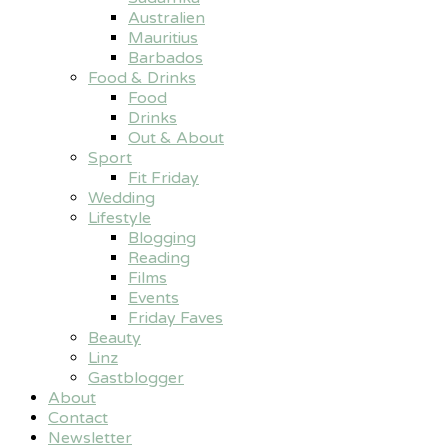
Australien
Mauritius
Barbados
Food & Drinks
Food
Drinks
Out & About
Sport
Fit Friday
Wedding
Lifestyle
Blogging
Reading
Films
Events
Friday Faves
Beauty
Linz
Gastblogger
About
Contact
Newsletter