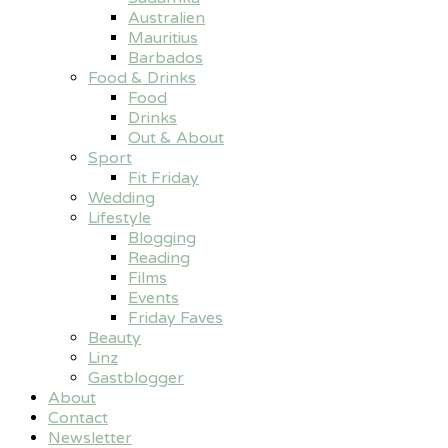
Australien
Mauritius
Barbados
Food & Drinks
Food
Drinks
Out & About
Sport
Fit Friday
Wedding
Lifestyle
Blogging
Reading
Films
Events
Friday Faves
Beauty
Linz
Gastblogger
About
Contact
Newsletter