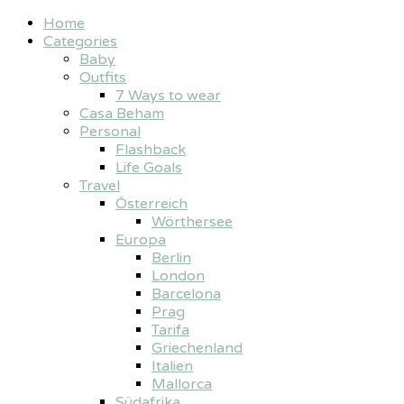
Home
Categories
Baby
Outfits
7 Ways to wear
Casa Beham
Personal
Flashback
Life Goals
Travel
Österreich
Wörthersee
Europa
Berlin
London
Barcelona
Prag
Tarifa
Griechenland
Italien
Mallorca
Südafrika