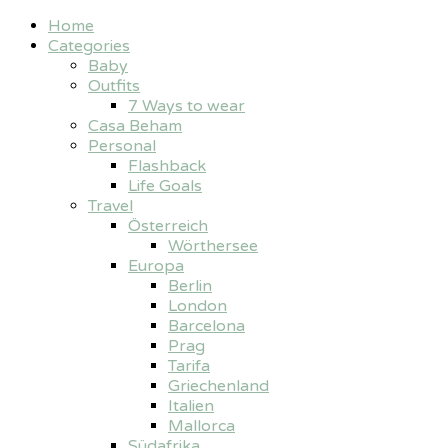
Home
Categories
Baby
Outfits
7 Ways to wear
Casa Beham
Personal
Flashback
Life Goals
Travel
Österreich
Wörthersee
Europa
Berlin
London
Barcelona
Prag
Tarifa
Griechenland
Italien
Mallorca
Südafrika