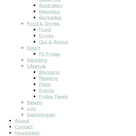
Australien
Mauritius
Barbados
Food & Drinks
Food
Drinks
Out & About
Sport
Fit Friday
Wedding
Lifestyle
Blogging
Reading
Films
Events
Friday Faves
Beauty
Linz
Gastblogger
About
Contact
Newsletter