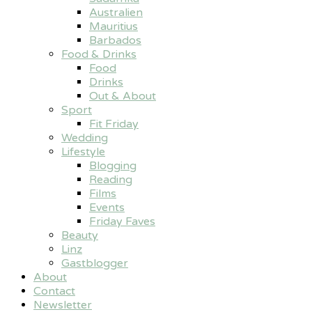
Australien
Mauritius
Barbados
Food & Drinks
Food
Drinks
Out & About
Sport
Fit Friday
Wedding
Lifestyle
Blogging
Reading
Films
Events
Friday Faves
Beauty
Linz
Gastblogger
About
Contact
Newsletter