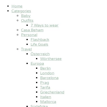
Home
Categories
Baby
Outfits
7 Ways to wear
Casa Beham
Personal
Flashback
Life Goals
Travel
Österreich
Wörthersee
Europa
Berlin
London
Barcelona
Prag
Tarifa
Griechenland
Italien
Mallorca
Südafrika