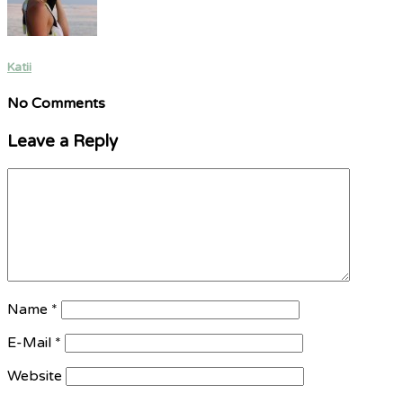
Katii
No Comments
Leave a Reply
Name
*
E-Mail
*
Website